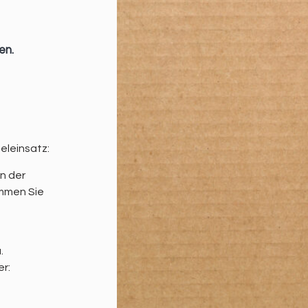
en.
eleinsatz:
in der
ommen Sie
.
er: